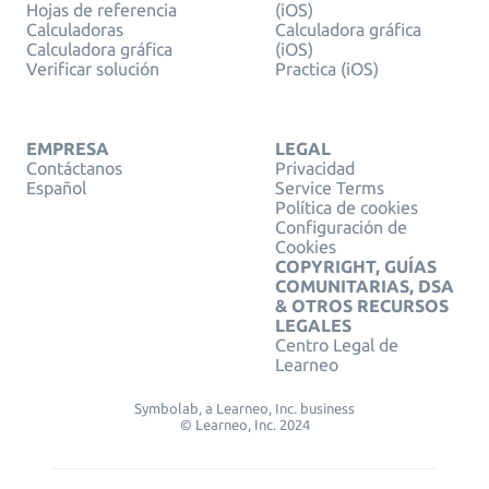
Hojas de referencia
(iOS)
Calculadoras
Calculadora gráfica
Calculadora gráfica
(iOS)
Verificar solución
Practica (iOS)
EMPRESA
LEGAL
Contáctanos
Privacidad
Español
Service Terms
Política de cookies
Configuración de
Cookies
COPYRIGHT, GUÍAS
COMUNITARIAS, DSA
& OTROS RECURSOS
LEGALES
Centro Legal de
Learneo
Symbolab, a Learneo, Inc. business
© Learneo, Inc. 2024