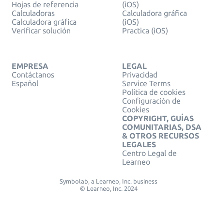
Hojas de referencia
(iOS)
Calculadoras
Calculadora gráfica
Calculadora gráfica
(iOS)
Verificar solución
Practica (iOS)
EMPRESA
LEGAL
Contáctanos
Privacidad
Español
Service Terms
Política de cookies
Configuración de
Cookies
COPYRIGHT, GUÍAS
COMUNITARIAS, DSA
& OTROS RECURSOS
LEGALES
Centro Legal de
Learneo
Symbolab, a Learneo, Inc. business
© Learneo, Inc. 2024