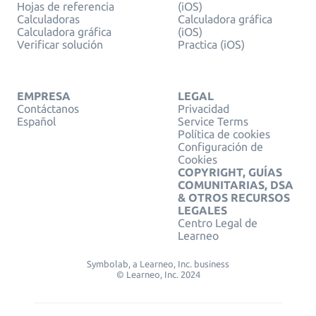
Hojas de referencia
(iOS)
Calculadoras
Calculadora gráfica
Calculadora gráfica
(iOS)
Verificar solución
Practica (iOS)
EMPRESA
LEGAL
Contáctanos
Privacidad
Español
Service Terms
Política de cookies
Configuración de
Cookies
COPYRIGHT, GUÍAS
COMUNITARIAS, DSA
& OTROS RECURSOS
LEGALES
Centro Legal de
Learneo
Symbolab, a Learneo, Inc. business
© Learneo, Inc. 2024