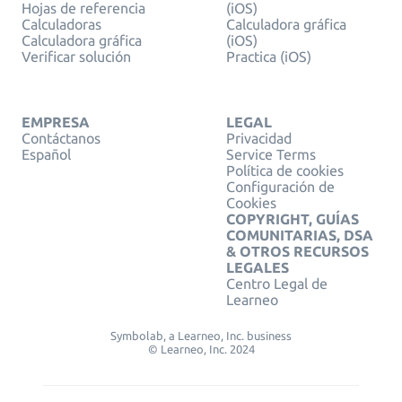
Hojas de referencia
(iOS)
Calculadoras
Calculadora gráfica
Calculadora gráfica
(iOS)
Verificar solución
Practica (iOS)
EMPRESA
LEGAL
Contáctanos
Privacidad
Español
Service Terms
Política de cookies
Configuración de
Cookies
COPYRIGHT, GUÍAS
COMUNITARIAS, DSA
& OTROS RECURSOS
LEGALES
Centro Legal de
Learneo
Symbolab, a Learneo, Inc. business
© Learneo, Inc. 2024