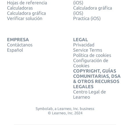
Hojas de referencia
(iOS)
Calculadoras
Calculadora gráfica
Calculadora gráfica
(iOS)
Verificar solución
Practica (iOS)
EMPRESA
LEGAL
Contáctanos
Privacidad
Español
Service Terms
Política de cookies
Configuración de
Cookies
COPYRIGHT, GUÍAS
COMUNITARIAS, DSA
& OTROS RECURSOS
LEGALES
Centro Legal de
Learneo
Symbolab, a Learneo, Inc. business
© Learneo, Inc. 2024