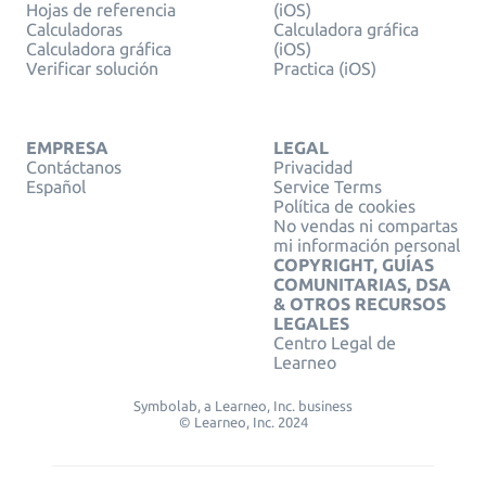
Hojas de referencia
(iOS)
Calculadoras
Calculadora gráfica
Calculadora gráfica
(iOS)
Verificar solución
Practica (iOS)
EMPRESA
LEGAL
Contáctanos
Privacidad
Español
Service Terms
Política de cookies
No vendas ni compartas
mi información personal
COPYRIGHT, GUÍAS
COMUNITARIAS, DSA
& OTROS RECURSOS
LEGALES
Centro Legal de
Learneo
Symbolab, a Learneo, Inc. business
© Learneo, Inc. 2024