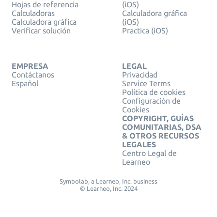
Hojas de referencia
(iOS)
Calculadoras
Calculadora gráfica
Calculadora gráfica
(iOS)
Verificar solución
Practica (iOS)
EMPRESA
LEGAL
Contáctanos
Privacidad
Español
Service Terms
Política de cookies
Configuración de
Cookies
COPYRIGHT, GUÍAS
COMUNITARIAS, DSA
& OTROS RECURSOS
LEGALES
Centro Legal de
Learneo
Symbolab, a Learneo, Inc. business
© Learneo, Inc. 2024