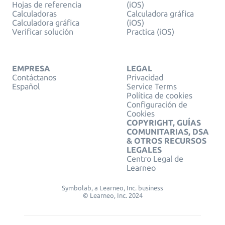
Hojas de referencia
(iOS)
Calculadoras
Calculadora gráfica
Calculadora gráfica
(iOS)
Verificar solución
Practica (iOS)
EMPRESA
LEGAL
Contáctanos
Privacidad
Español
Service Terms
Política de cookies
Configuración de
Cookies
COPYRIGHT, GUÍAS
COMUNITARIAS, DSA
& OTROS RECURSOS
LEGALES
Centro Legal de
Learneo
Symbolab, a Learneo, Inc. business
© Learneo, Inc. 2024