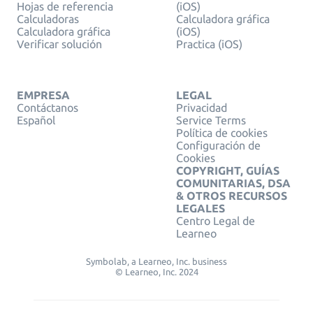
Hojas de referencia
(iOS)
Calculadoras
Calculadora gráfica
Calculadora gráfica
(iOS)
Verificar solución
Practica (iOS)
EMPRESA
LEGAL
Contáctanos
Privacidad
Español
Service Terms
Política de cookies
Configuración de
Cookies
COPYRIGHT, GUÍAS
COMUNITARIAS, DSA
& OTROS RECURSOS
LEGALES
Centro Legal de
Learneo
Symbolab, a Learneo, Inc. business
© Learneo, Inc. 2024