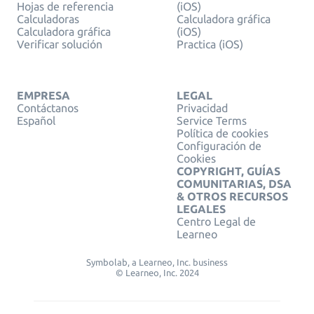
Hojas de referencia
(iOS)
Calculadoras
Calculadora gráfica
Calculadora gráfica
(iOS)
Verificar solución
Practica (iOS)
EMPRESA
LEGAL
Contáctanos
Privacidad
Español
Service Terms
Política de cookies
Configuración de
Cookies
COPYRIGHT, GUÍAS
COMUNITARIAS, DSA
& OTROS RECURSOS
LEGALES
Centro Legal de
Learneo
Symbolab, a Learneo, Inc. business
© Learneo, Inc. 2024