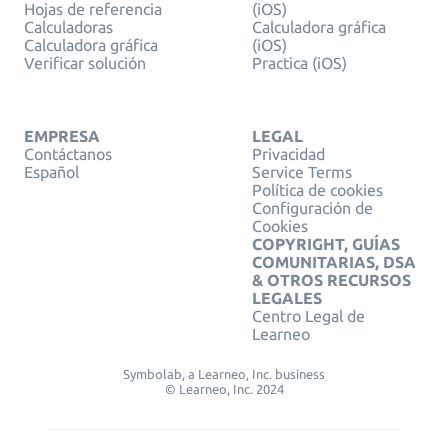
Hojas de referencia
(iOS)
Calculadoras
Calculadora gráfica
Calculadora gráfica
(iOS)
Verificar solución
Practica (iOS)
EMPRESA
LEGAL
Contáctanos
Privacidad
Español
Service Terms
Política de cookies
Configuración de
Cookies
COPYRIGHT, GUÍAS
COMUNITARIAS, DSA
& OTROS RECURSOS
LEGALES
Centro Legal de
Learneo
Symbolab, a Learneo, Inc. business
© Learneo, Inc. 2024