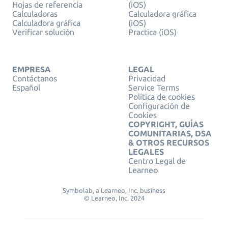
Hojas de referencia
(iOS)
Calculadoras
Calculadora gráfica
Calculadora gráfica
(iOS)
Verificar solución
Practica (iOS)
EMPRESA
LEGAL
Contáctanos
Privacidad
Español
Service Terms
Política de cookies
Configuración de
Cookies
COPYRIGHT, GUÍAS
COMUNITARIAS, DSA
& OTROS RECURSOS
LEGALES
Centro Legal de
Learneo
Symbolab, a Learneo, Inc. business
© Learneo, Inc. 2024