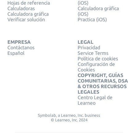
Hojas de referencia
(iOS)
Calculadoras
Calculadora gráfica
Calculadora gráfica
(iOS)
Verificar solución
Practica (iOS)
EMPRESA
LEGAL
Contáctanos
Privacidad
Español
Service Terms
Política de cookies
Configuración de
Cookies
COPYRIGHT, GUÍAS
COMUNITARIAS, DSA
& OTROS RECURSOS
LEGALES
Centro Legal de
Learneo
Symbolab, a Learneo, Inc. business
© Learneo, Inc. 2024