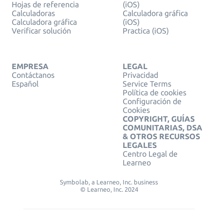
Hojas de referencia
(iOS)
Calculadoras
Calculadora gráfica
Calculadora gráfica
(iOS)
Verificar solución
Practica (iOS)
EMPRESA
LEGAL
Contáctanos
Privacidad
Español
Service Terms
Política de cookies
Configuración de
Cookies
COPYRIGHT, GUÍAS
COMUNITARIAS, DSA
& OTROS RECURSOS
LEGALES
Centro Legal de
Learneo
Symbolab, a Learneo, Inc. business
© Learneo, Inc. 2024