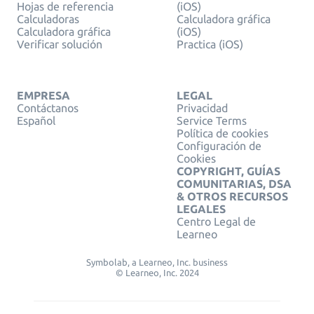
Hojas de referencia
(iOS)
Calculadoras
Calculadora gráfica
Calculadora gráfica
(iOS)
Verificar solución
Practica (iOS)
EMPRESA
LEGAL
Contáctanos
Privacidad
Español
Service Terms
Política de cookies
Configuración de
Cookies
COPYRIGHT, GUÍAS
COMUNITARIAS, DSA
& OTROS RECURSOS
LEGALES
Centro Legal de
Learneo
Symbolab, a Learneo, Inc. business
© Learneo, Inc. 2024