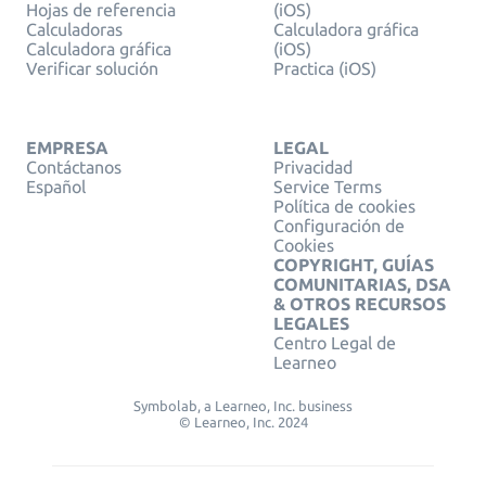
Hojas de referencia
(iOS)
Calculadoras
Calculadora gráfica
Calculadora gráfica
(iOS)
Verificar solución
Practica (iOS)
EMPRESA
LEGAL
Contáctanos
Privacidad
Español
Service Terms
Política de cookies
Configuración de
Cookies
COPYRIGHT, GUÍAS
COMUNITARIAS, DSA
& OTROS RECURSOS
LEGALES
Centro Legal de
Learneo
Symbolab, a Learneo, Inc. business
© Learneo, Inc. 2024