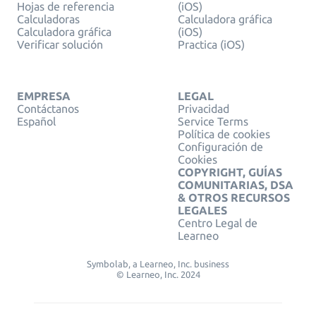
Hojas de referencia
(iOS)
Calculadoras
Calculadora gráfica
Calculadora gráfica
(iOS)
Verificar solución
Practica (iOS)
EMPRESA
LEGAL
Contáctanos
Privacidad
Español
Service Terms
Política de cookies
Configuración de
Cookies
COPYRIGHT, GUÍAS
COMUNITARIAS, DSA
& OTROS RECURSOS
LEGALES
Centro Legal de
Learneo
Symbolab, a Learneo, Inc. business
© Learneo, Inc. 2024