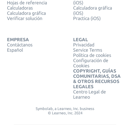
Hojas de referencia
(iOS)
Calculadoras
Calculadora gráfica
Calculadora gráfica
(iOS)
Verificar solución
Practica (iOS)
EMPRESA
LEGAL
Contáctanos
Privacidad
Español
Service Terms
Política de cookies
Configuración de
Cookies
COPYRIGHT, GUÍAS
COMUNITARIAS, DSA
& OTROS RECURSOS
LEGALES
Centro Legal de
Learneo
Symbolab, a Learneo, Inc. business
© Learneo, Inc. 2024