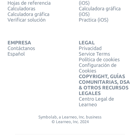
Hojas de referencia
(iOS)
Calculadoras
Calculadora gráfica
Calculadora gráfica
(iOS)
Verificar solución
Practica (iOS)
EMPRESA
LEGAL
Contáctanos
Privacidad
Español
Service Terms
Política de cookies
Configuración de
Cookies
COPYRIGHT, GUÍAS
COMUNITARIAS, DSA
& OTROS RECURSOS
LEGALES
Centro Legal de
Learneo
Symbolab, a Learneo, Inc. business
© Learneo, Inc. 2024