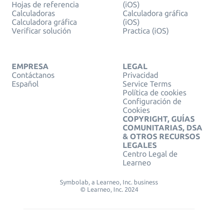
Hojas de referencia
(iOS)
Calculadoras
Calculadora gráfica
Calculadora gráfica
(iOS)
Verificar solución
Practica (iOS)
EMPRESA
LEGAL
Contáctanos
Privacidad
Español
Service Terms
Política de cookies
Configuración de
Cookies
COPYRIGHT, GUÍAS
COMUNITARIAS, DSA
& OTROS RECURSOS
LEGALES
Centro Legal de
Learneo
Symbolab, a Learneo, Inc. business
© Learneo, Inc. 2024