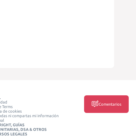
L
idad
Comentarios
e Terms
ca de cookies
das ni compartas mi información
nal
IGHT, GUÍAS
NITARIAS, DSA & OTROS
RSOS LEGALES