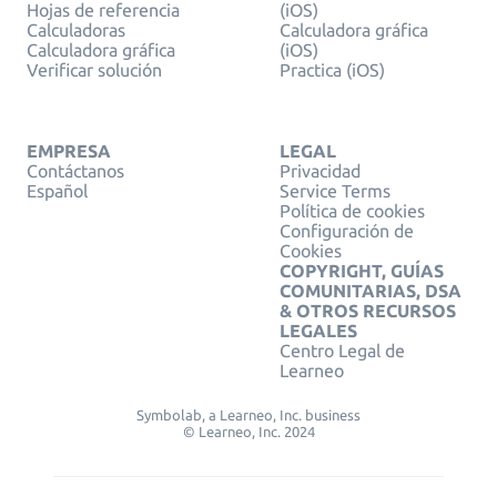
Hojas de referencia
(iOS)
Calculadoras
Calculadora gráfica
Calculadora gráfica
(iOS)
Verificar solución
Practica (iOS)
EMPRESA
LEGAL
Contáctanos
Privacidad
Español
Service Terms
Política de cookies
Configuración de
Cookies
COPYRIGHT, GUÍAS
COMUNITARIAS, DSA
& OTROS RECURSOS
LEGALES
Centro Legal de
Learneo
Symbolab, a Learneo, Inc. business
© Learneo, Inc. 2024