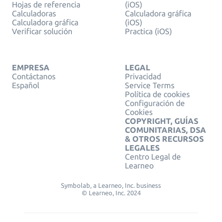
Hojas de referencia
(iOS)
Calculadoras
Calculadora gráfica
Calculadora gráfica
(iOS)
Verificar solución
Practica (iOS)
EMPRESA
LEGAL
Contáctanos
Privacidad
Español
Service Terms
Política de cookies
Configuración de
Cookies
COPYRIGHT, GUÍAS
COMUNITARIAS, DSA
& OTROS RECURSOS
LEGALES
Centro Legal de
Learneo
Symbolab, a Learneo, Inc. business
© Learneo, Inc. 2024