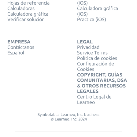
Hojas de referencia
(iOS)
Calculadoras
Calculadora gráfica
Calculadora gráfica
(iOS)
Verificar solución
Practica (iOS)
EMPRESA
LEGAL
Contáctanos
Privacidad
Español
Service Terms
Política de cookies
Configuración de
Cookies
COPYRIGHT, GUÍAS
COMUNITARIAS, DSA
& OTROS RECURSOS
LEGALES
Centro Legal de
Learneo
Symbolab, a Learneo, Inc. business
© Learneo, Inc. 2024