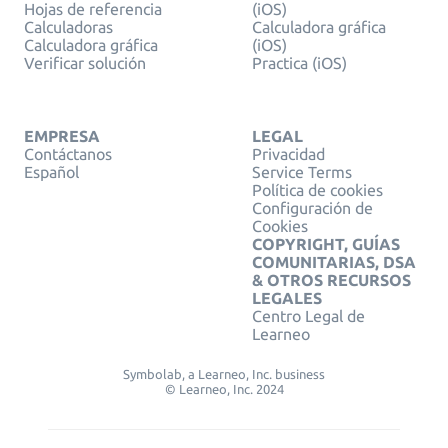
Hojas de referencia
(iOS)
Calculadoras
Calculadora gráfica
Calculadora gráfica
(iOS)
Verificar solución
Practica (iOS)
EMPRESA
LEGAL
Contáctanos
Privacidad
Español
Service Terms
Política de cookies
Configuración de
Cookies
COPYRIGHT, GUÍAS
COMUNITARIAS, DSA
& OTROS RECURSOS
LEGALES
Centro Legal de
Learneo
Symbolab, a Learneo, Inc. business
© Learneo, Inc. 2024