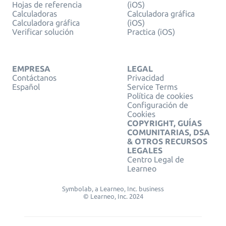
Hojas de referencia
(iOS)
Calculadoras
Calculadora gráfica
Calculadora gráfica
(iOS)
Verificar solución
Practica (iOS)
EMPRESA
LEGAL
Contáctanos
Privacidad
Español
Service Terms
Política de cookies
Configuración de
Cookies
COPYRIGHT, GUÍAS
COMUNITARIAS, DSA
& OTROS RECURSOS
LEGALES
Centro Legal de
Learneo
Symbolab, a Learneo, Inc. business
© Learneo, Inc. 2024