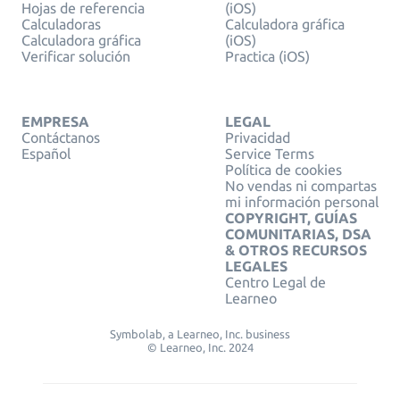
Hojas de referencia
(iOS)
Calculadoras
Calculadora gráfica
Calculadora gráfica
(iOS)
Verificar solución
Practica (iOS)
EMPRESA
LEGAL
Contáctanos
Privacidad
Español
Service Terms
Política de cookies
No vendas ni compartas
mi información personal
COPYRIGHT, GUÍAS
COMUNITARIAS, DSA
& OTROS RECURSOS
LEGALES
Centro Legal de
Learneo
Symbolab, a Learneo, Inc. business
© Learneo, Inc. 2024