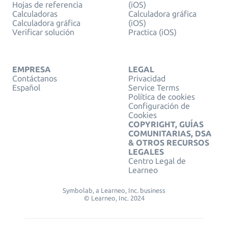
Hojas de referencia
(iOS)
Calculadoras
Calculadora gráfica
Calculadora gráfica
(iOS)
Verificar solución
Practica (iOS)
EMPRESA
LEGAL
Contáctanos
Privacidad
Español
Service Terms
Política de cookies
Configuración de
Cookies
COPYRIGHT, GUÍAS
COMUNITARIAS, DSA
& OTROS RECURSOS
LEGALES
Centro Legal de
Learneo
Symbolab, a Learneo, Inc. business
© Learneo, Inc. 2024