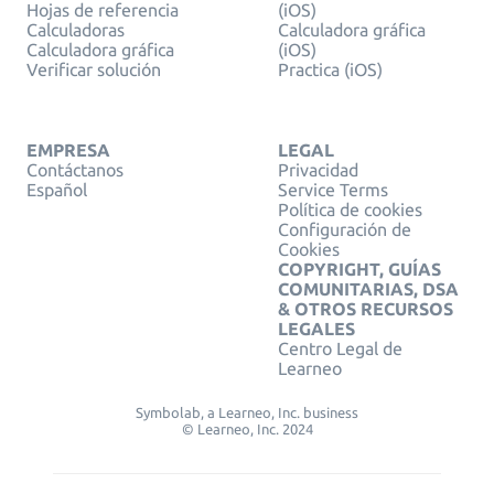
Hojas de referencia
(iOS)
Calculadoras
Calculadora gráfica
Calculadora gráfica
(iOS)
Verificar solución
Practica (iOS)
EMPRESA
LEGAL
Contáctanos
Privacidad
Español
Service Terms
Política de cookies
Configuración de
Cookies
COPYRIGHT, GUÍAS
COMUNITARIAS, DSA
& OTROS RECURSOS
LEGALES
Centro Legal de
Learneo
Symbolab, a Learneo, Inc. business
© Learneo, Inc. 2024