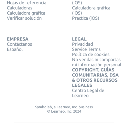
Hojas de referencia
(iOS)
Calculadoras
Calculadora gráfica
Calculadora gráfica
(iOS)
Verificar solución
Practica (iOS)
EMPRESA
LEGAL
Contáctanos
Privacidad
Español
Service Terms
Política de cookies
No vendas ni compartas
mi información personal
COPYRIGHT, GUÍAS
COMUNITARIAS, DSA
& OTROS RECURSOS
LEGALES
Centro Legal de
Learneo
Symbolab, a Learneo, Inc. business
© Learneo, Inc. 2024