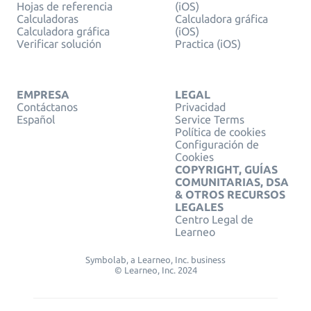
Hojas de referencia
(iOS)
Calculadoras
Calculadora gráfica
Calculadora gráfica
(iOS)
Verificar solución
Practica (iOS)
EMPRESA
LEGAL
Contáctanos
Privacidad
Español
Service Terms
Política de cookies
Configuración de
Cookies
COPYRIGHT, GUÍAS
COMUNITARIAS, DSA
& OTROS RECURSOS
LEGALES
Centro Legal de
Learneo
Symbolab, a Learneo, Inc. business
© Learneo, Inc. 2024