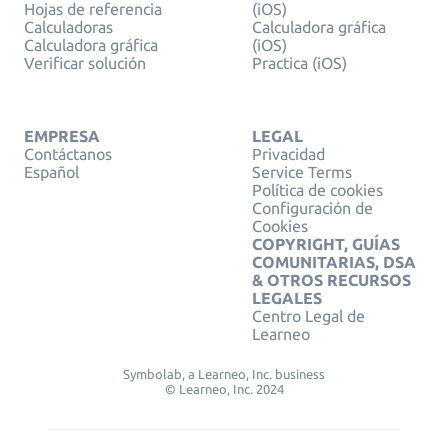
Hojas de referencia
(iOS)
Calculadoras
Calculadora gráfica
Calculadora gráfica
(iOS)
Verificar solución
Practica (iOS)
EMPRESA
LEGAL
Contáctanos
Privacidad
Español
Service Terms
Política de cookies
Configuración de
Cookies
COPYRIGHT, GUÍAS
COMUNITARIAS, DSA
& OTROS RECURSOS
LEGALES
Centro Legal de
Learneo
Symbolab, a Learneo, Inc. business
© Learneo, Inc. 2024