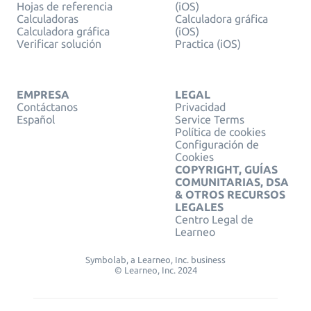
Hojas de referencia
(iOS)
Calculadoras
Calculadora gráfica
Calculadora gráfica
(iOS)
Verificar solución
Practica (iOS)
EMPRESA
LEGAL
Contáctanos
Privacidad
Español
Service Terms
Política de cookies
Configuración de
Cookies
COPYRIGHT, GUÍAS
COMUNITARIAS, DSA
& OTROS RECURSOS
LEGALES
Centro Legal de
Learneo
Symbolab, a Learneo, Inc. business
© Learneo, Inc. 2024