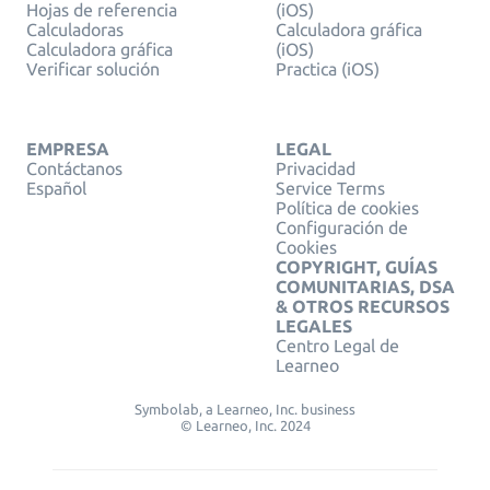
Hojas de referencia
(iOS)
Calculadoras
Calculadora gráfica
Calculadora gráfica
(iOS)
Verificar solución
Practica (iOS)
EMPRESA
LEGAL
Contáctanos
Privacidad
Español
Service Terms
Política de cookies
Configuración de
Cookies
COPYRIGHT, GUÍAS
COMUNITARIAS, DSA
& OTROS RECURSOS
LEGALES
Centro Legal de
Learneo
Symbolab, a Learneo, Inc. business
© Learneo, Inc. 2024