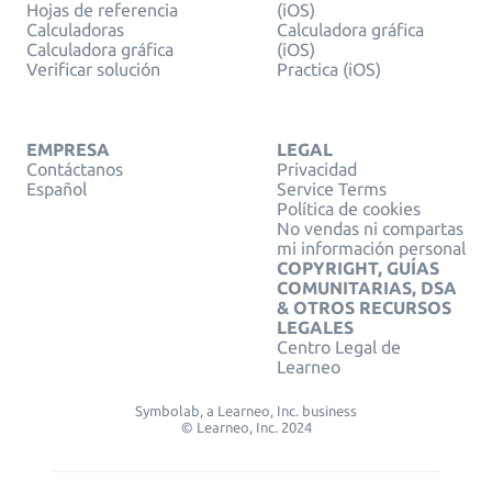
Hojas de referencia
(iOS)
Calculadoras
Calculadora gráfica
Calculadora gráfica
(iOS)
Verificar solución
Practica (iOS)
EMPRESA
LEGAL
Contáctanos
Privacidad
Español
Service Terms
Política de cookies
No vendas ni compartas
mi información personal
COPYRIGHT, GUÍAS
COMUNITARIAS, DSA
& OTROS RECURSOS
LEGALES
Centro Legal de
Learneo
Symbolab, a Learneo, Inc. business
© Learneo, Inc. 2024