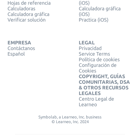
Hojas de referencia
(iOS)
Calculadoras
Calculadora gráfica
Calculadora gráfica
(iOS)
Verificar solución
Practica (iOS)
EMPRESA
LEGAL
Contáctanos
Privacidad
Español
Service Terms
Política de cookies
Configuración de
Cookies
COPYRIGHT, GUÍAS
COMUNITARIAS, DSA
& OTROS RECURSOS
LEGALES
Centro Legal de
Learneo
Symbolab, a Learneo, Inc. business
© Learneo, Inc. 2024