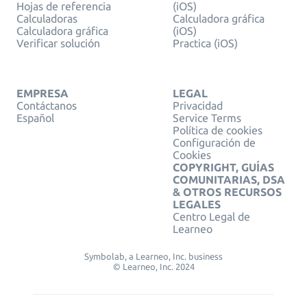
Hojas de referencia
(iOS)
Calculadoras
Calculadora gráfica
Calculadora gráfica
(iOS)
Verificar solución
Practica (iOS)
EMPRESA
LEGAL
Contáctanos
Privacidad
Español
Service Terms
Política de cookies
Configuración de
Cookies
COPYRIGHT, GUÍAS
COMUNITARIAS, DSA
& OTROS RECURSOS
LEGALES
Centro Legal de
Learneo
Symbolab, a Learneo, Inc. business
© Learneo, Inc. 2024