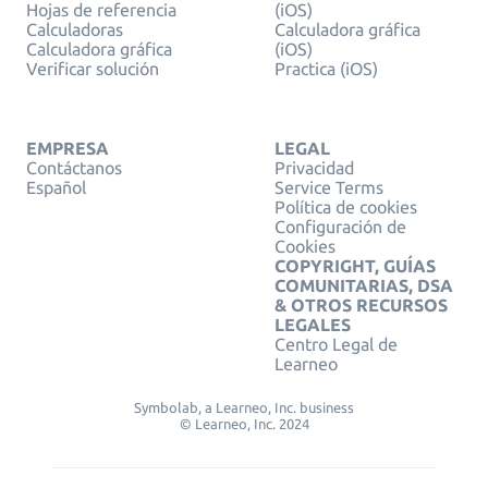
Hojas de referencia
(iOS)
Calculadoras
Calculadora gráfica
Calculadora gráfica
(iOS)
Verificar solución
Practica (iOS)
EMPRESA
LEGAL
Contáctanos
Privacidad
Español
Service Terms
Política de cookies
Configuración de
Cookies
COPYRIGHT, GUÍAS
COMUNITARIAS, DSA
& OTROS RECURSOS
LEGALES
Centro Legal de
Learneo
Symbolab, a Learneo, Inc. business
© Learneo, Inc. 2024