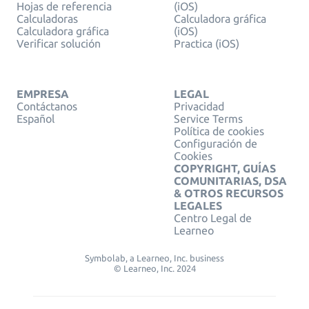
Hojas de referencia
(iOS)
Calculadoras
Calculadora gráfica
Calculadora gráfica
(iOS)
Verificar solución
Practica (iOS)
EMPRESA
LEGAL
Contáctanos
Privacidad
Español
Service Terms
Política de cookies
Configuración de
Cookies
COPYRIGHT, GUÍAS
COMUNITARIAS, DSA
& OTROS RECURSOS
LEGALES
Centro Legal de
Learneo
Symbolab, a Learneo, Inc. business
© Learneo, Inc. 2024