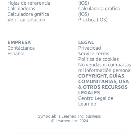
Hojas de referencia
(iOS)
Calculadoras
Calculadora gráfica
Calculadora gráfica
(iOS)
Verificar solución
Practica (iOS)
EMPRESA
LEGAL
Contáctanos
Privacidad
Español
Service Terms
Política de cookies
No vendas ni compartas
mi información personal
COPYRIGHT, GUÍAS
COMUNITARIAS, DSA
& OTROS RECURSOS
LEGALES
Centro Legal de
Learneo
Symbolab, a Learneo, Inc. business
© Learneo, Inc. 2024