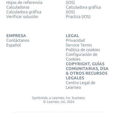
Hojas de referencia
(iOS)
Calculadoras
Calculadora gráfica
Calculadora gráfica
(iOS)
Verificar solución
Practica (iOS)
EMPRESA
LEGAL
Contáctanos
Privacidad
Español
Service Terms
Política de cookies
Configuración de
Cookies
COPYRIGHT, GUÍAS
COMUNITARIAS, DSA
& OTROS RECURSOS
LEGALES
Centro Legal de
Learneo
Symbolab, a Learneo, Inc. business
© Learneo, Inc. 2024