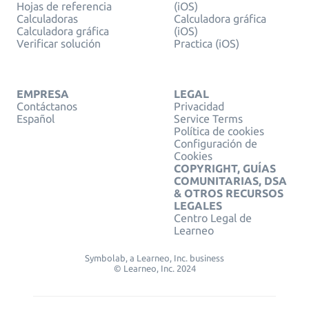
Hojas de referencia
(iOS)
Calculadoras
Calculadora gráfica
Calculadora gráfica
(iOS)
Verificar solución
Practica (iOS)
EMPRESA
LEGAL
Contáctanos
Privacidad
Español
Service Terms
Política de cookies
Configuración de
Cookies
COPYRIGHT, GUÍAS
COMUNITARIAS, DSA
& OTROS RECURSOS
LEGALES
Centro Legal de
Learneo
Symbolab, a Learneo, Inc. business
© Learneo, Inc. 2024