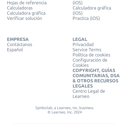
Hojas de referencia
(iOS)
Calculadoras
Calculadora gráfica
Calculadora gráfica
(iOS)
Verificar solución
Practica (iOS)
EMPRESA
LEGAL
Contáctanos
Privacidad
Español
Service Terms
Política de cookies
Configuración de
Cookies
COPYRIGHT, GUÍAS
COMUNITARIAS, DSA
& OTROS RECURSOS
LEGALES
Centro Legal de
Learneo
Symbolab, a Learneo, Inc. business
© Learneo, Inc. 2024