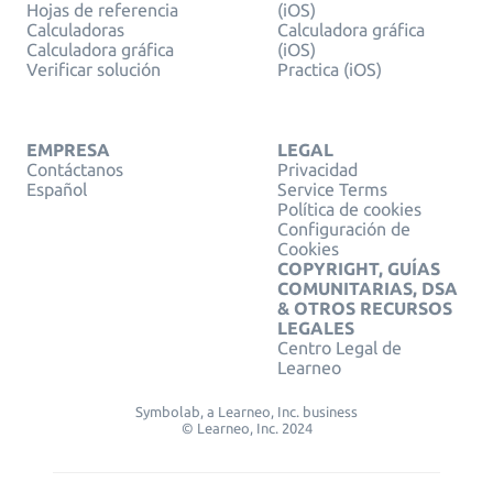
Hojas de referencia
(iOS)
Calculadoras
Calculadora gráfica
Calculadora gráfica
(iOS)
Verificar solución
Practica (iOS)
EMPRESA
LEGAL
Contáctanos
Privacidad
Español
Service Terms
Política de cookies
Configuración de
Cookies
COPYRIGHT, GUÍAS
COMUNITARIAS, DSA
& OTROS RECURSOS
LEGALES
Centro Legal de
Learneo
Symbolab, a Learneo, Inc. business
© Learneo, Inc. 2024