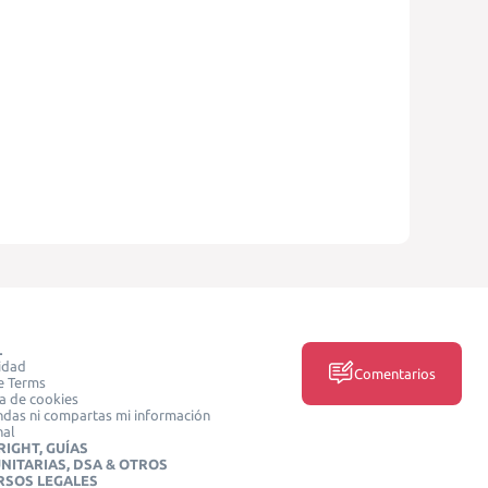
L
idad
Comentarios
e Terms
ca de cookies
das ni compartas mi información
nal
IGHT, GUÍAS
NITARIAS, DSA & OTROS
RSOS LEGALES