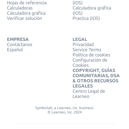
Hojas de referencia
(iOS)
Calculadoras
Calculadora gráfica
Calculadora gráfica
(iOS)
Verificar solución
Practica (iOS)
EMPRESA
LEGAL
Contáctanos
Privacidad
Español
Service Terms
Política de cookies
Configuración de
Cookies
COPYRIGHT, GUÍAS
COMUNITARIAS, DSA
& OTROS RECURSOS
LEGALES
Centro Legal de
Learneo
Symbolab, a Learneo, Inc. business
© Learneo, Inc. 2024