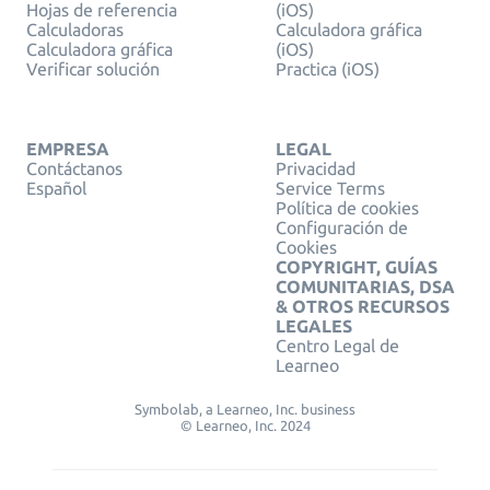
Hojas de referencia
(iOS)
Calculadoras
Calculadora gráfica
Calculadora gráfica
(iOS)
Verificar solución
Practica (iOS)
EMPRESA
LEGAL
Contáctanos
Privacidad
Español
Service Terms
Política de cookies
Configuración de
Cookies
COPYRIGHT, GUÍAS
COMUNITARIAS, DSA
& OTROS RECURSOS
LEGALES
Centro Legal de
Learneo
Symbolab, a Learneo, Inc. business
© Learneo, Inc. 2024