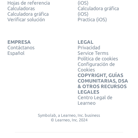
Hojas de referencia
(iOS)
Calculadoras
Calculadora gráfica
Calculadora gráfica
(iOS)
Verificar solución
Practica (iOS)
EMPRESA
LEGAL
Contáctanos
Privacidad
Español
Service Terms
Política de cookies
Configuración de
Cookies
COPYRIGHT, GUÍAS
COMUNITARIAS, DSA
& OTROS RECURSOS
LEGALES
Centro Legal de
Learneo
Symbolab, a Learneo, Inc. business
© Learneo, Inc. 2024