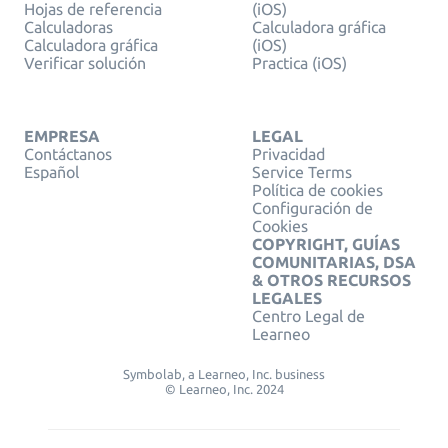
Hojas de referencia
(iOS)
Calculadoras
Calculadora gráfica
Calculadora gráfica
(iOS)
Verificar solución
Practica (iOS)
EMPRESA
LEGAL
Contáctanos
Privacidad
Español
Service Terms
Política de cookies
Configuración de
Cookies
COPYRIGHT, GUÍAS
COMUNITARIAS, DSA
& OTROS RECURSOS
LEGALES
Centro Legal de
Learneo
Symbolab, a Learneo, Inc. business
© Learneo, Inc. 2024