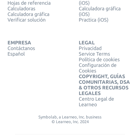
Hojas de referencia
(iOS)
Calculadoras
Calculadora gráfica
Calculadora gráfica
(iOS)
Verificar solución
Practica (iOS)
EMPRESA
LEGAL
Contáctanos
Privacidad
Español
Service Terms
Política de cookies
Configuración de
Cookies
COPYRIGHT, GUÍAS
COMUNITARIAS, DSA
& OTROS RECURSOS
LEGALES
Centro Legal de
Learneo
Symbolab, a Learneo, Inc. business
© Learneo, Inc. 2024